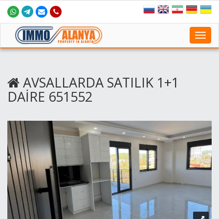
Toggl
navig
AVSALLARDA SATILIK 1+1
DAİRE 651552