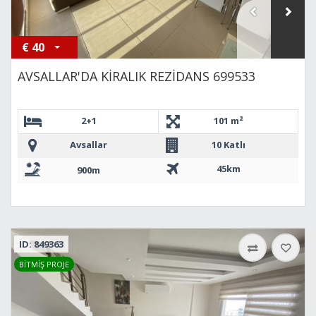
€
40
AVSALLAR'DA KİRALIK REZİDANS 699533
2+1
101 m²
Avsallar
10 Katlı
45km
900m
ID: 849363
BİTMİŞ PROJE