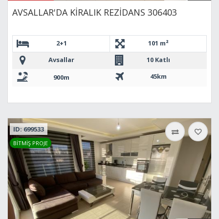
AVSALLAR'DA KİRALIK REZİDANS 306403
2+1
101 m²
Avsallar
10 Katlı
45km
900m
ID: 699533
BİTMİŞ PROJE