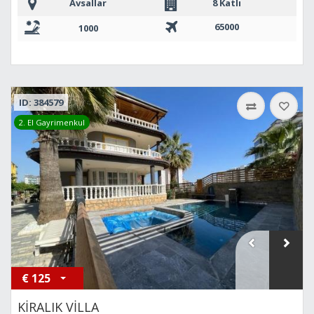
Avsallar
8 Katlı
65000
1000
ID: 384579
2. El Gayrimenkul
€
125
KİRALIK VİLLA