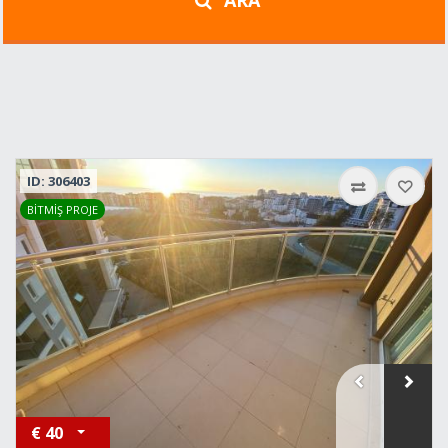
ARA
ID: 306403
BİTMİŞ PROJE
€
40