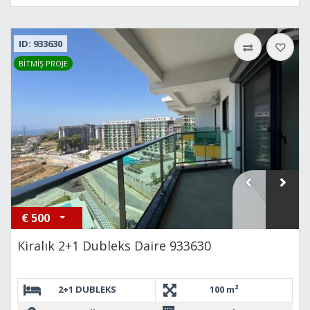
ID: 933630
BİTMİŞ PROJE
€
500
Kiralık 2+1 Dubleks Daire 933630
2+1 DUBLEKS
100 m²