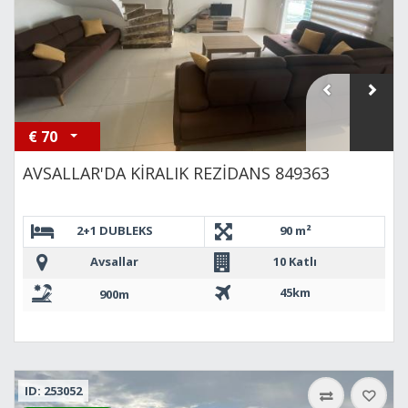
€
70
AVSALLAR'DA KİRALIK REZİDANS 849363
2+1 DUBLEKS
90 m²
Avsallar
10 Katlı
45km
900m
ID: 253052