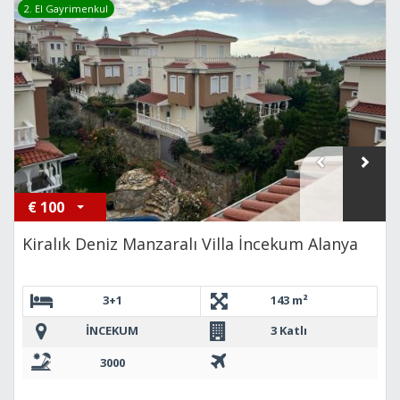
2. El Gayrimenkul
€
100
Kiralık Deniz Manzaralı Villa İncekum Alanya
3+1
143 m²
İNCEKUM
3 Katlı
3000