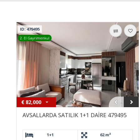
ID: 479495
2. El Gayrimenkul
€
82,000
AVSALLARDA SATILIK 1+1 DAİRE 479495
1+1
62 m²