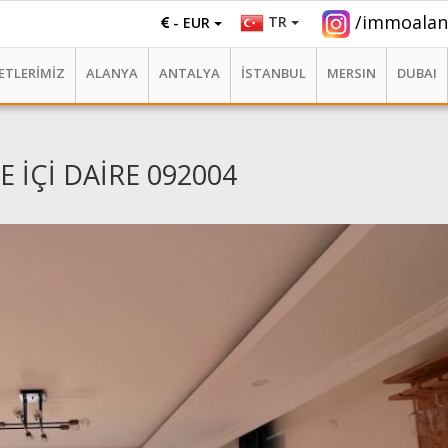
/immoalan
TR
- EUR
ETLERİMİZ
ALANYA
ANTALYA
İSTANBUL
MERSIN
DUBAI
E İÇİ DAİRE 092004