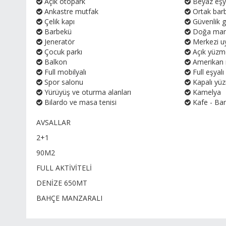
Açık otopark
Beyaz eş
Ankastre mutfak
Ortak bar
Çelik kapı
Güvenlik g
Barbekü
Doğa man
Jeneratör
Merkezi u
Çocuk parkı
Açık yüzm
Balkon
Amerikan 
Full mobilyalı
Full eşyalı
Spor salonu
Kapalı yü
Yürüyüş ve oturma alanları
Kamelya
Bilardo ve masa tenisi
Kafe - Ba
AVSALLAR
2+1
90M2
FULL AKTİVİTELİ
DENİZE 650MT
BAHÇE MANZARALI