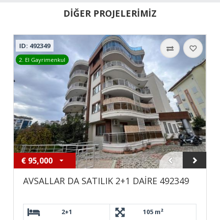
DİĞER PROJELERİMİZ
ID: 492349
2. El Gayrimenkul
€
95,000
AVSALLAR DA SATILIK 2+1 DAİRE 492349
2+1
105 m²