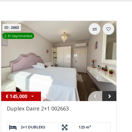
ID: 2663
2. El Gayrimenkul
€
145,000
Duplex Daire 2+1 002663
2+1 DUBLEKS
125 m²