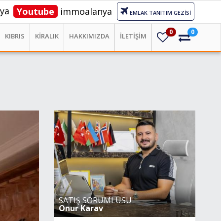
ya
Youtube
immoalanya
EMLAK TANITIM GEZİSİ
0
0
KIBRIS
KİRALIK
HAKKIMIZDA
İLETİŞİM
SATIŞ SORUMLUSU
Onur Karav