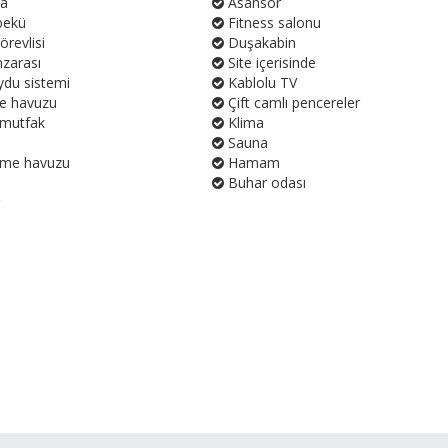
ya
Asansör
bekü
Fitness salonu
örevlisi
Duşakabin
zarası
Site içerisinde
ydu sistemi
Kablolu TV
e havuzu
Çift camlı pencereler
mutfak
Klima
Sauna
zme havuzu
Hamam
Buhar odası
r