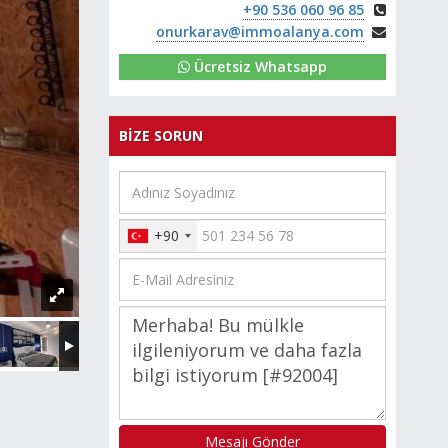
+90 536 060 96 85
onurkarav@immoalanya.com
Ücretsiz Whatsapp
BİZE SORUN
+90
Mesajı Gönder