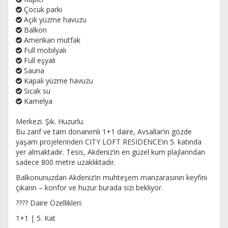
Çocuk parkı
Açık yüzme havuzu
Balkon
Amerikan mutfak
Full mobilyalı
Full eşyalı
Sauna
Kapalı yüzme havuzu
Sıcak su
Kamelya
Merkezi. Şık. Huzurlu.
Bu zarif ve tam donanımlı 1+1 daire, Avsallar’ın gözde
yaşam projelerinden CITY LOFT RESIDENCE’ın 5. katında
yer almaktadır. Tesis, Akdeniz’in en güzel kum plajlarından
sadece 800 metre uzaklıktadır.
Balkonunuzdan Akdeniz’in muhteşem manzarasının keyfini
çıkarın – konfor ve huzur burada sizi bekliyor.
???? Daire Özellikleri:
1+1 | 5. Kat