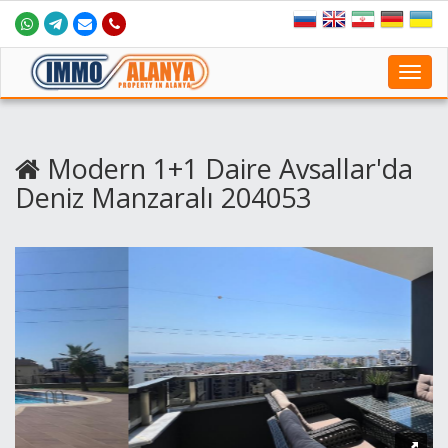
Toggl
navig
Modern 1+1 Daire Avsallar'da
Deniz Manzaralı 204053