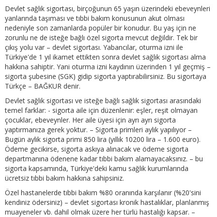
Devlet sağlık sigortası, birçoğunun 65 yaşın üzerindeki ebeveynleri
yanlarında taşıması ve tıbbi bakım konusunun akut olması
nedeniyle son zamanlarda popüler bir konudur. Bu yaş için ne
zorunlu ne de isteğe bağlı özel sigorta mevcut değildir. Tek bir
çıkış yolu var – devlet sigortası. Yabancılar, oturma izni ile
Türkiye'de 1 yıl ikamet ettikten sonra devlet sağlık sigortası alma
hakkına sahiptir. Yani oturma izni kaydının üzerinden 1 yıl geçmiş –
sigorta şubesine (SGK) gidip sigorta yaptırabilirsiniz. Bu sigortaya
Türkçe – BAĞKUR denir.
Devlet sağlık sigortası ve isteğe bağlı sağlık sigortası arasındaki
temel farklar: - sigorta aile için düzenlenir: eşler, reşit olmayan
çocuklar, ebeveynler. Her aile üyesi için ayrı ayrı sigorta
yaptırmanıza gerek yoktur. – Sigorta primleri aylık yapılıyor –
Bugün aylık sigorta primi 850 lira (yıllık 10200 lira – 1.600 euro).
Ödeme gecikirse, sigorta askıya alınacak ve ödeme sigorta
departmanına ödenene kadar tıbbi bakım alamayacaksınız. – bu
sigorta kapsamında, Türkiye'deki kamu sağlık kurumlarında
ücretsiz tıbbi bakım hakkına sahipsiniz.
Özel hastanelerde tıbbi bakım %80 oranında karşılanır (%20'sini
kendiniz ödersiniz) – devlet sigortası kronik hastalıklar, planlanmış
muayeneler vb. dahil olmak üzere her türlü hastalığı kapsar. –