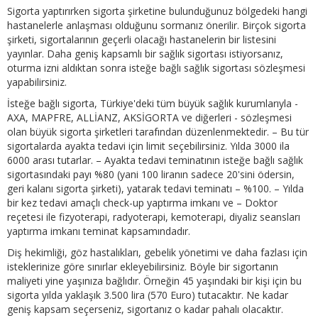
Sigorta yaptırırken sigorta şirketine bulunduğunuz bölgedeki hangi
hastanelerle anlaşması olduğunu sormanız önerilir. Birçok sigorta
şirketi, sigortalarının geçerli olacağı hastanelerin bir listesini
yayınlar. Daha geniş kapsamlı bir sağlık sigortası istiyorsanız,
oturma izni aldıktan sonra isteğe bağlı sağlık sigortası sözleşmesi
yapabilirsiniz.
İsteğe bağlı sigorta, Türkiye'deki tüm büyük sağlık kurumlarıyla -
AXA, MAPFRE, ALLİANZ, AKSİGORTA ve diğerleri - sözleşmesi
olan büyük sigorta şirketleri tarafından düzenlenmektedir. – Bu tür
sigortalarda ayakta tedavi için limit seçebilirsiniz. Yılda 3000 ila
6000 arası tutarlar. – Ayakta tedavi teminatının isteğe bağlı sağlık
sigortasındaki payı %80 (yani 100 liranın sadece 20'sini ödersin,
geri kalanı sigorta şirketi), yatarak tedavi teminatı – %100. – Yılda
bir kez tedavi amaçlı check-up yaptırma imkanı ve – Doktor
reçetesi ile fizyoterapi, radyoterapi, kemoterapi, diyaliz seansları
yaptırma imkanı teminat kapsamındadır.
Diş hekimliği, göz hastalıkları, gebelik yönetimi ve daha fazlası için
isteklerinize göre sınırlar ekleyebilirsiniz. Böyle bir sigortanın
maliyeti yine yaşınıza bağlıdır. Örneğin 45 yaşındaki bir kişi için bu
sigorta yılda yaklaşık 3.500 lira (570 Euro) tutacaktır. Ne kadar
geniş kapsam seçerseniz, sigortanız o kadar pahalı olacaktır.