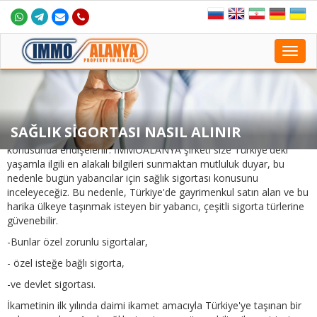
Toggl
navig
Türkiye'de sağlık sigortası
Sağlık sizinle hayatımızın en önemli yönüdür. Bu nedenle
SAĞLIK SİGORTASI NASIL ALINIR
Türkiye'ye taşınan bir yabancı her zaman yerel sağlık sigortası
konusunda endişelenir. İMMOALANYA şirketi size Türkiye'deki
yaşamla ilgili en alakalı bilgileri sunmaktan mutluluk duyar, bu
nedenle bugün yabancılar için sağlık sigortası konusunu
inceleyeceğiz. Bu nedenle, Türkiye'de gayrimenkul satın alan ve bu
harika ülkeye taşınmak isteyen bir yabancı, çeşitli sigorta türlerine
güvenebilir.
-Bunlar özel zorunlu sigortalar,
- özel isteğe bağlı sigorta,
-ve devlet sigortası.
İkametinin ilk yılında daimi ikamet amacıyla Türkiye'ye taşınan bir