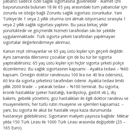
yabancı sadece özel sağlık sigortasına güvenebilir - ikamet izni
başvurusunda bulunan 18 ile 65 yaş arasındaki tüm yabancılar için
zorunlu ve isteğe bağlı Zorunlu sağlık sigortası zorunludur. Yani
Türkiye'de 1 veya 2 yıllık oturma izni almak istiyorsanız sırasıyla 1
veya 2 yıllık sağlık sigortası yaptırın. Bu yasa birkaç yıldır
yürürlüktedir ve göçmenlik hizmeti tarafından sıkı bir şekilde
uygulanmaktadır. Türk sigorta şirketi tarafından yapılmayan
sigortalar değerlendirmeye alınmaz.
Kanun reşit olmayanlar ve 65 yaş üstü kişiler için geçerli değildir.
Aynı zamanda dilerseniz çocuklar için de bu tür bir sigorta
yaptırabilirsiniz. 65 yaş üstü kişiler için hiçbir sigorta şirketi poliçe
düzenlemez. Bu sağlık sigortasının kapsamı: - Ayakta tedavi – %60
kapsam. Örneğin doktor randevusu 100 lira ise 40 lira ödersiniz,
60 lira da sigorta şirketiniz tarafından ödenir. Ayakta tedavi limiti
yıllık 2000 liradır. – yatarak tedavi – %100 teminat. Bu sigorta,
kronik hastalıklar (şeker hastalığı, kardiyoloji, gastrit vb.), diş
bakımı, gebelik yönetimi, göz hastalıkları ile ilgili doktor randevu ve
muayenelerini, her türlü rutin muayene ve işlemleri kapsamaz. –
yani, bu sigorta ile akut bir hastalık veya kaza durumunda
hastaneye gidebilirsiniz. Sigortanın maliyeti yaşınıza bağlıdır. Miktar
yılda 150 Türk Lirası ile 1000 Türk Lirası arasında değişebilir (25 –
165 Euro).