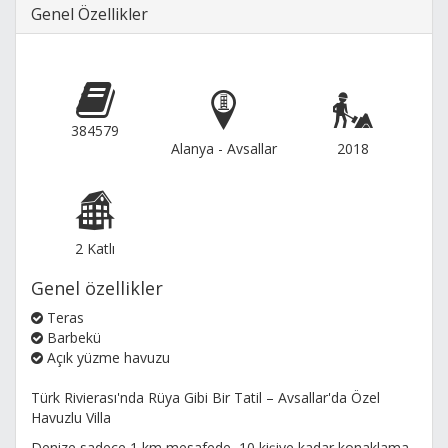
Genel Özellikler
384579
Alanya - Avsallar
2018
2 Katlı
Genel özellikler
Teras
Barbekü
Açık yüzme havuzu
Türk Rivierası'nda Rüya Gibi Bir Tatil – Avsallar'da Özel
Havuzlu Villa
Denize sadece 1 km mesafede, 10 kişiye kadar konaklama